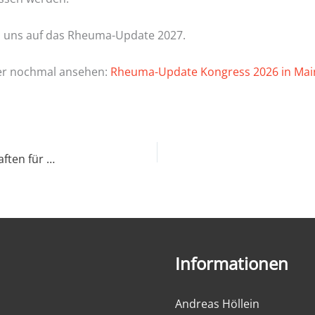
n uns auf das Rheuma-Update 2027.
er nochmal ansehen:
Rheuma-Update Kongress 2026 in Mainz
SI-Club Wesel übernimmt 2 Ausbildungspatenschaften für Krankenschwestern
Informationen
Andreas Höllein